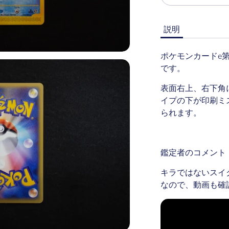
説明
ポケモンカードe
です。
表面右上、右下角
イプの下が印刷ミ
られます。
鑑定者のコメント
キラではないスイ
なので、動画も確