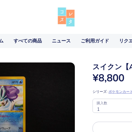
ム
すべての商品
ニュース
ご利用ガイド
リク
スイクン【
¥8,800
シリーズ:
ポケモンカード
SKU:
購
購入数
入
1
数