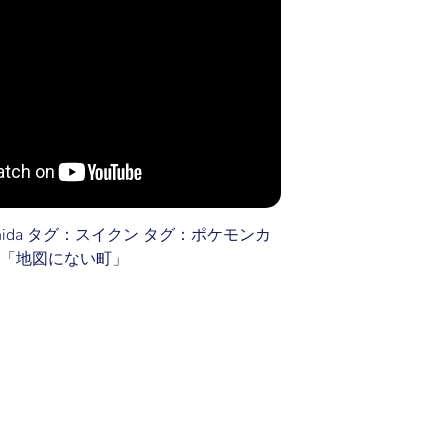
ishida タグ：スイクン タグ：ポケモンカ
弾「地図にない町」