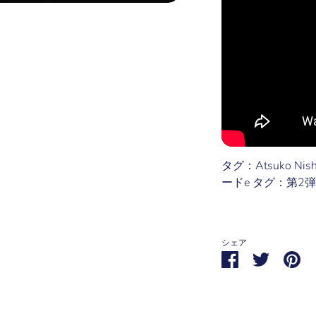
タグ：Atsuko N
ードe タグ：第2
シェア
Share
Share
Pin
on
on
it
Facebook
Twitter