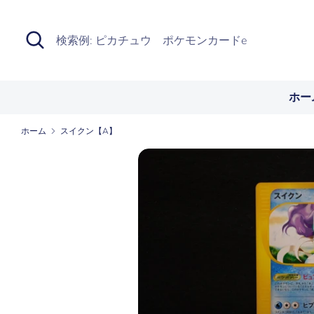
Skip
to
検
検
content
索
索
例:
ピ
ホー
カ
チ
ホーム
スイクン【A】
ュ
ウ
ポ
ケ
モ
ン
カ
ー
ド
e