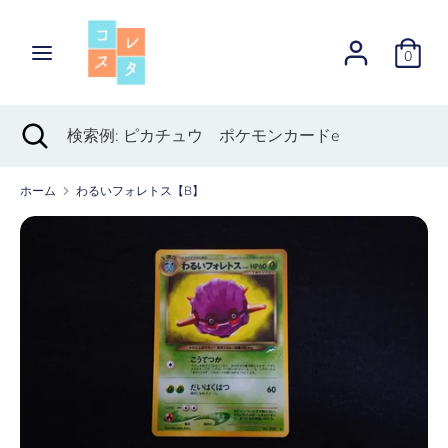
Skip
to
0
content
検
検
索
索
検
Close
検
例:
索
search
索
ピ
例:
カ
ホーム
わるいフォレトス【B】
ピ
チ
カ
ュ
チ
ウ
ュ
ポ
ウ
ケ
ポ
モ
ケ
ン
モ
カ
ン
ー
カ
ド
ー
e