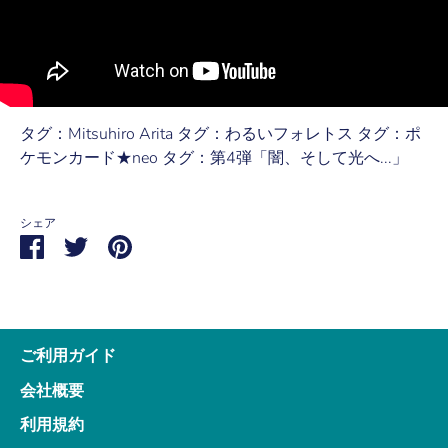
タグ：Mitsuhiro Arita タグ：わるいフォレトス タグ：ポ
ケモンカード★neo タグ：第4弾「闇、そして光へ...」
シェア
Share
Share
Pin
on
on
it
Facebook
Twitter
ご利用ガイド
会社概要
利用規約