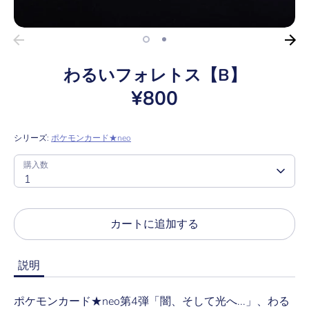
ド
e
わるいフォレトス【B】
¥800
シリーズ:
ポケモンカード★neo
SKU:
購
購入数
入
1
数
カートに追加する
説明
ポケモンカード★neo第4弾「闇、そして光へ...」、わる