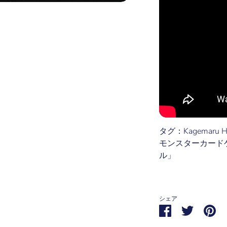
タグ：Kagemaru
モンスターカード
ル」
シェア
Share
Share
Pin
on
on
it