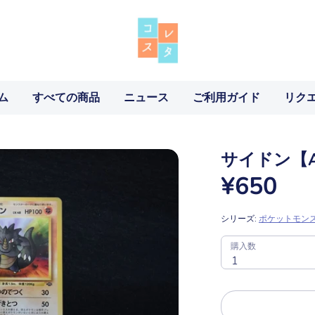
ム
すべての商品
ニュース
ご利用ガイド
リク
サイドン【
¥650
シリーズ:
ポケットモン
SKU:
購
購入数
入
1
数