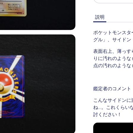
説明
ポケットモンスタ
グル」、サイドン
表面右上、薄っす
りに汚れのような
点の汚れのような
鑑定者のコメント
こんなサイドンに
ね…。これくらい
討ください！