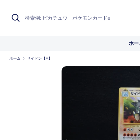
Skip
to
検
検
content
索
索
例:
ピ
ホー
カ
チ
ホーム
サイドン【A】
ュ
ウ
ポ
ケ
モ
ン
カ
ー
ド
e